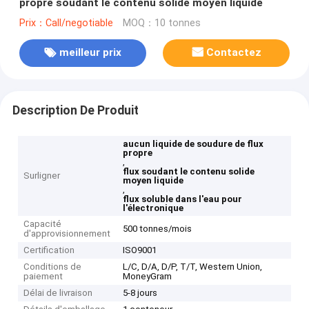
propre soudant le contenu solide moyen liquide
Prix：Call/negotiable
MOQ：10 tonnes
meilleur prix
Contactez
Description De Produit
aucun liquide de soudure de flux
propre
,
flux soudant le contenu solide
Surligner
moyen liquide
,
flux soluble dans l'eau pour
l'électronique
Capacité
500 tonnes/mois
d'approvisionnement
Certification
ISO9001
Conditions de
L/C, D/A, D/P, T/T, Western Union,
paiement
MoneyGram
Délai de livraison
5-8 jours