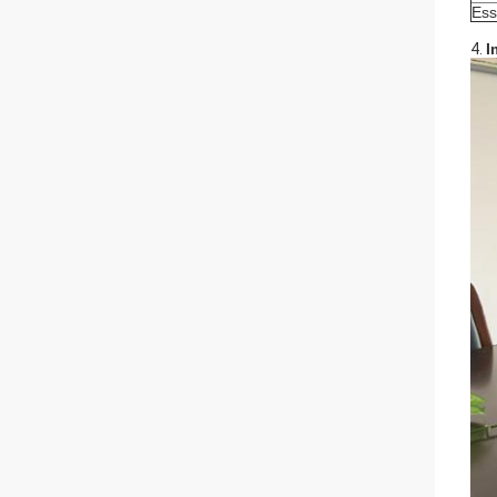
Ess
4.
I