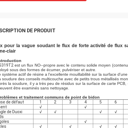
SCRIPTION DE PRODUIT
x pour la vague soudant le flux de forte activité de flux 
ne-clair
ntroduction
S319T2
est un flux NO--propre avec le contenu solide moyen (contenu 4
loyé sous des formes de écumer, pulvériser et autre.
 système actif de résine a l'excellente mouillabilité sur la surface d'u
 soudure des conseils multicouche avec de petits trous métallisés mont
rès la soudure, il y a très peu de résidus sur la surface de carte PCB, 
peuvent être examinés sans nettoyage.
roblèmes et traitement communs de point de bidon
se de défaut
1
2
3
4
5
6
sent
√
√
gle de Duoxi
√
√
√
√
ds
goles
√
cles
√
√
√
√