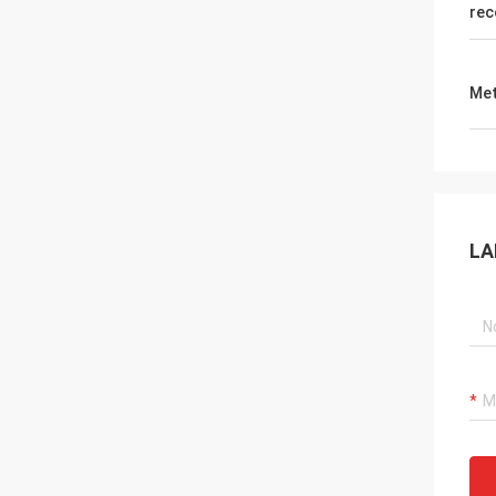
re
Met
LA