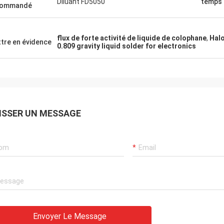
Diluant FD5050
temps 
commandé
flux de forte activité de liquide de colophane
,
Halo
tre en évidence
0.809 gravity liquid solder for electronics
ISSER UN MESSAGE
Envoyer Le Message