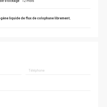
de stockage
12 mois
gène liquide de flux de colophane librement
,