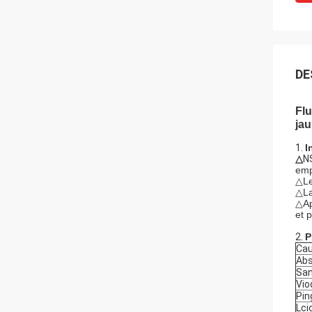
DE
Flu
jau
1.
I
△
N
emp
△Le
△La
△Ap
et 
2.
P
Cau
Ab
San
Vio
Pin
Lci