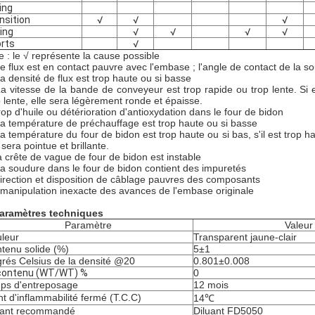
ing
nsition
√
√
√
ling
√
√
√
√
rts
√
e : le √ représente la cause possible
Le flux est en contact pauvre avec l'embase ; l'angle de contact de la 
La densité de flux est trop haute ou si basse
La vitesse de la bande de conveyeur est trop rapide ou trop lente. Si elle
p lente, elle sera légèrement ronde et épaisse.
trop d'huile ou détérioration d'antioxydation dans le four de bidon
La température de préchauffage est trop haute ou si basse
La température du four de bidon est trop haute ou si bas, s'il est trop ha
 sera pointue et brillante.
la crête de vague de four de bidon est instable
La soudure dans le four de bidon contient des impuretés
direction et disposition de câblage pauvres des composants
 manipulation inexacte des avances de l'embase originale
aramètres techniques
Paramètre
Valeur
leur
Transparent jaune-clair
tenu solide (%)
5±1
rés Celsius de la densité @20
0.801±0.008
contenu (WT/WT) %
0
ps d'entreposage
12 mois
nt d'inflammabilité fermé (T.C.C)
14℃
uant recommandé
Diluant FD5050