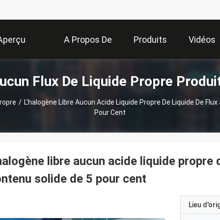
Aperçu
A Propos De
Produits
Vidéos
ucun Flux De Liquide Propre Produi
Nous
ropre
/
L'halogène Libre Aucun Acide Liquide Propre De Liquide De Flux 
Pour Cent
halogène libre aucun acide liquide propre de
ntenu solide de 5 pour cent
Lieu d'ori