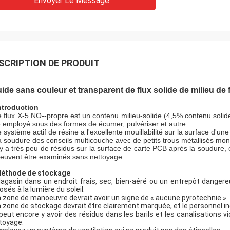
Envoyer Le Message
SCRIPTION DE PRODUIT
uide sans couleur et transparent de flux solide de milieu de 
ntroduction
 flux X-5 NO--propre est un contenu milieu-solide (4,5% contenu solide)
e employé sous des formes de écumer, pulvériser et autre.
 système actif de résine a l'excellente mouillabilité sur la surface d'u
 soudure des conseils multicouche avec de petits trous métallisés mont
 y a très peu de résidus sur la surface de carte PCB après la soudure, 
peuvent être examinés sans nettoyage.
éthode de stockage
agasin dans un endroit frais, sec, bien-aéré ou un entrepôt dange
osés à la lumière du soleil.
 zone de manoeuvre devrait avoir un signe de « aucune pyrotechnie ».
 zone de stockage devrait être clairement marquée, et le personnel ind
 peut encore y avoir des résidus dans les barils et les canalisations v
toyage.