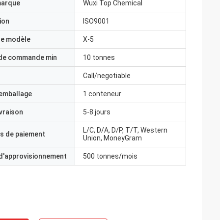
marque
Wuxi Top Chemical
ion
ISO9001
e modèle
X-5
 de commande min
10 tonnes
Call/negotiable
'emballage
1 conteneur
ivraison
5-8 jours
L/C, D/A, D/P, T/T, Western
s de paiement
Union, MoneyGram
 d'approvisionnement
500 tonnes/mois