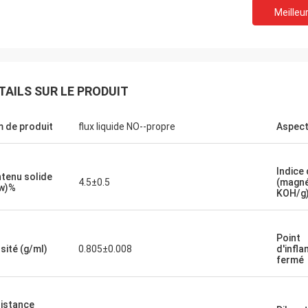
Meilleur
TAILS SUR LE PRODUIT
 de produit
flux liquide NO--propre
Aspec
Indice 
tenu solide
4.5±0.5
(magn
w)%
KOH/g
Point
sité (g/ml)
0.805±0.008
d'infla
fermé
istance