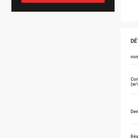
DÉ
nom
Con
(w/
Den
Rés