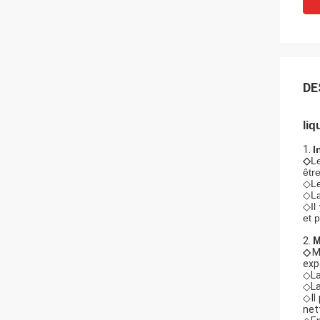
DE
liq
1.
I
◇
Le
êtr
◇Le
◇La
◇Il
et 
2.
M
◇
M
exp
◇La
◇La
◇Il
net