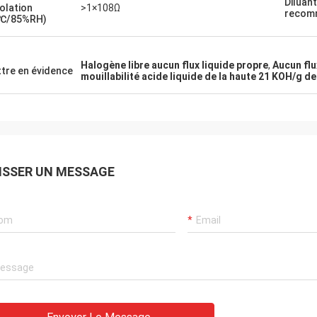
Diluant
solation
>1×108Ω
recom
5℃/85%RH)
Halogène libre aucun flux liquide propre
,
Aucun flu
tre en évidence
mouillabilité acide liquide de la haute 21 KOH/g de
ISSER UN MESSAGE