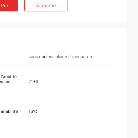
 Prix
Contactez
t
sans couleur, clair et transparent
d'acidité
ésium
21±3
)
mmabilité
13℃