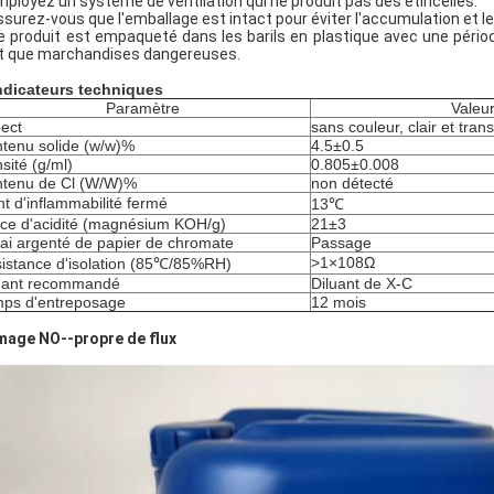
ployez un système de ventilation qui ne produit pas des étincelles.
surez-vous que l'emballage est intact pour éviter l'accumulation et
 produit est empaqueté dans les barils en plastique avec une pério
t que marchandises dangereuses.
ndicateurs techniques
Paramètre
Valeur
ect
sans couleur, clair et tran
tenu solide (w/w)%
4.5±0.5
sité (g/ml)
0.805±0.008
tenu de Cl (W/W)%
non détecté
nt d'inflammabilité fermé
13℃
ice d'acidité (magnésium KOH/g)
21±3
ai argenté de papier de chromate
Passage
>1×108Ω
istance d'isolation (85℃/85%RH)
uant recommandé
Diluant de X-C
ps d'entreposage
12 mois
mage NO--propre de flux