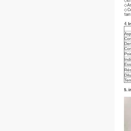
◇Em
◇As
◇Ce
tan
4.
I
Asp
Con
Den
Con
Poi
Ind
Ess
Rés
Dil
Tem
5.
i