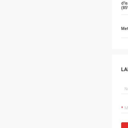
d'i
(8
Met
LA