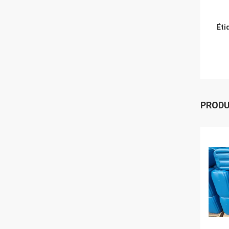
Éti
PROD